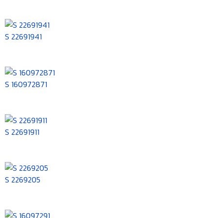
S 22691941
S 160972871
S 22691911
S 2269205